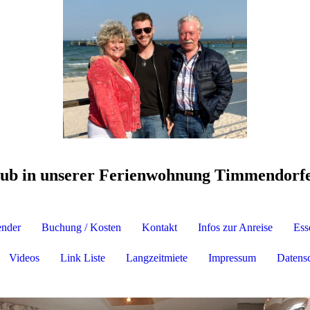
aub in unserer Ferienwohnung Timmendorfe
ender
Buchung / Kosten
Kontakt
Infos zur Anreise
Ess
Videos
Link Liste
Langzeitmiete
Impressum
Datensc